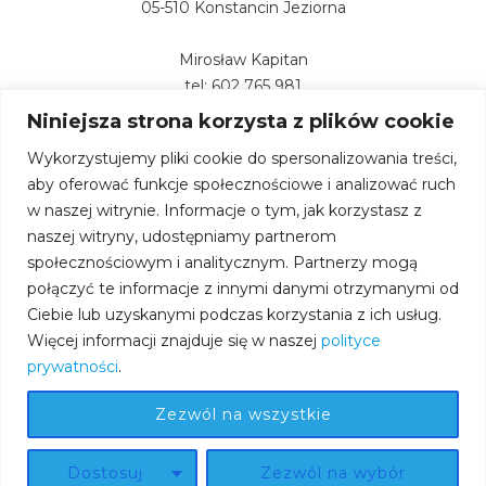
05-510 Konstancin Jeziorna
Mirosław Kapitan
tel: 602 765 981
Niniejsza strona korzysta z plików cookie
Wykorzystujemy pliki cookie do spersonalizowania treści,
aby oferować funkcje społecznościowe i analizować ruch
w naszej witrynie. Informacje o tym, jak korzystasz z
naszej witryny, udostępniamy partnerom
społecznościowym i analitycznym. Partnerzy mogą
połączyć te informacje z innymi danymi otrzymanymi od
KLUB
Ciebie lub uzyskanymi podczas korzystania z ich usług.
POLITYKA PRYWATNOŚCI I PLIKÓW COOKIES
Więcej informacji znajduje się w naszej
polityce
MAPA STRONY
KONTAKT
prywatności
.
Zezwól na wszystkie
Copyright © 2023
SPS Konstancin-Jeziorna
Katarzyna
Dostosuj
Zezwól na wybór
Orłowicz