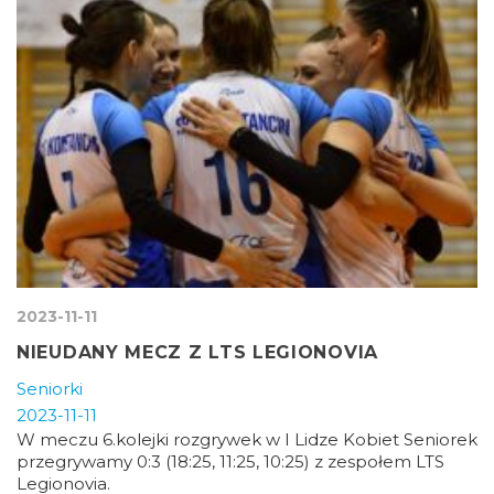
2023-11-11
NIEUDANY MECZ Z LTS LEGIONOVIA
Seniorki
2023-11-11
W meczu 6.kolejki rozgrywek w I Lidze Kobiet Seniorek
przegrywamy 0:3 (18:25, 11:25, 10:25) z zespołem LTS
Legionovia.