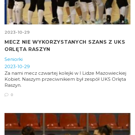
2023-10-29
MECZ NIE WYKORZYSTANYCH SZANS Z UKS
ORLĘTA RASZYN
Seniorki
2023-10-29
Za nami mecz czwartej kolejki w I Lidze Mazowieckiej
Kobiet. Naszym przeciwnikiem był zespół UKS Orlęta
Raszyn.
0