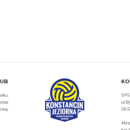
LUB
KO
oku.
SPS
oraz
ul.
ową.
05-5
Miro