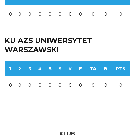
0
0
0
0
0
0
0
0
0
0
0
KU AZS UNIWERSYTET
WARSZAWSKI
1
2
3
4
5
S
K
E
TA
B
PTS
0
0
0
0
0
0
0
0
0
0
0
KLUB