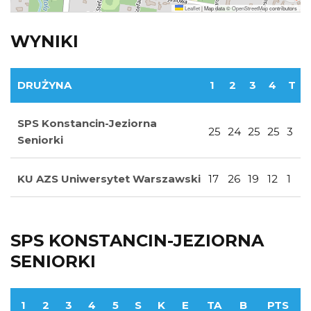
Leaflet
|
Map data ©
OpenStreetMap
contributors
WYNIKI
DRUŻYNA
1
2
3
4
T
SPS Konstancin-Jeziorna
25
24
25
25
3
Seniorki
KU AZS Uniwersytet Warszawski
17
26
19
12
1
SPS KONSTANCIN-JEZIORNA
SENIORKI
1
2
3
4
5
S
K
E
TA
B
PTS